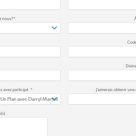
ez nous?
*
Code
Distr
s avez participé :
*
J’aimerais obtenir une
(s) :