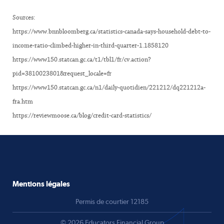
Sources:
https://www.bnnbloomberg.ca/statistics-canada-says-household-debt-to-
income-ratio-climbed-higher-in-third-quarter-1.1858120
https://www150.statcan.gc.ca/t1/tbl1/fr/cv.action?
pid=3810023801&request_locale=fr
https://www150.statcan.gc.ca/n1/daily-quotidien/221212/dq221212a-
fra.htm
https://reviewmoose.ca/blog/credit-card-statistics/
Mentions légales
Permis de courtier 12185
© 2026 Educators Financial Group